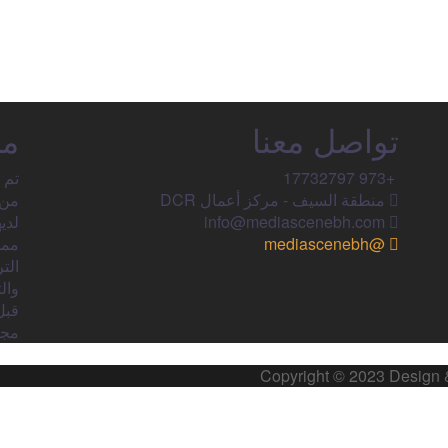
تواصل معنا
من
+973 17732797​
تم 
منطقة السيف - مركز أعمال DCR
من 
info@mediascenebh.com
@mediascenebh
ممل
الت
وال
قبل
مجا
Copyright © 2023 Design