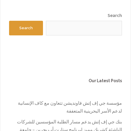
Search
Search
Our Latest Posts
مؤسسة جي إف إتش فاونديشن تتعاون مع كاف الإنسانية
لدعم الأسر البحرينية المتعففة
بنك جي إف إتش يدعم مسار الطلبة المؤسسين للشركات
الناشئة كشريك مميز لبرنامج ستارت أب بحرين – جامعة