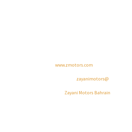
تقديم حلول موثوقة وفعالة ومرتكزة على العملاء تلبي أعلى معايير
الجودة والموثوقية.
للمزيد من المعلومات:
هاتف: 17703703 973+
الموقع الالكتروني:
www.zmotors.com
انستغرام:
@zayanimotors
فيسبوك:
Zayani Motors Bahrain
خبر صحفي أعدته شركة ميديا سين للعلاقات العامة والإعلام ذ.م.م
بالنيابة عن شركة الزياني للسيارات.