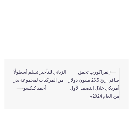
للمزيد من المعلومات والاستفسارات الإعلامية الرجاء التواصل
على:
حسين ناصر (37701002 – 17732797 973+)
مهند منصور (38095481 – 17732797 973+)
⟵
إنفراكورب تحقق
الزياني للتأجير تسلم أسطولًا
صافي ربح 26.5 مليون دولار
من المركبات لمجموعة بدر
أمريكي خلال النصف الأول
أحمد كيكسو
⟶
من العام 2024م
اترك تعليقاً