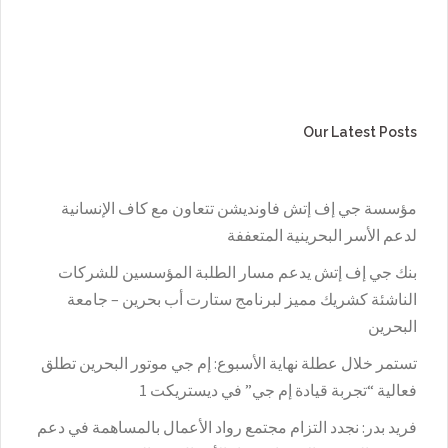
Our Latest Posts
مؤسسة جي إف إتش فاونديشن تتعاون مع كاف الإنسانية
لدعم الأسر البحرينية المتعففة
بنك جي إف إتش يدعم مسار الطلبة المؤسسين للشركات
الناشئة كشريك مميز لبرنامج ستارت أب بحرين – جامعة
البحرين
تستمر خلال عطلة نهاية الأسبوع: إم جي موتور البحرين تطلق
فعالية “تجربة قيادة إم جي” في ديستريكت 1
فريد بدر: نجدد التزام مجتمع رواد الأعمال بالمساهمة في دعم