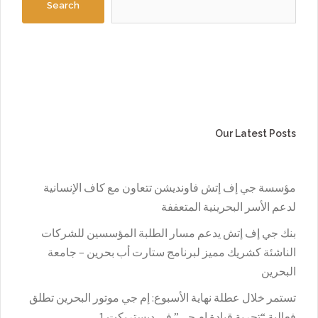
Search
Our Latest Posts
مؤسسة جي إف إتش فاونديشن تتعاون مع كاف الإنسانية
لدعم الأسر البحرينية المتعففة
بنك جي إف إتش يدعم مسار الطلبة المؤسسين للشركات
الناشئة كشريك مميز لبرنامج ستارت أب بحرين – جامعة
البحرين
تستمر خلال عطلة نهاية الأسبوع: إم جي موتور البحرين تطلق
فعالية “تجربة قيادة إم جي” في ديستريكت 1