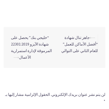
وتكرس جهودها لدفعنا نحو المزيد من النمو والازدهار.”
⟵
جاهز تنال شهادة
“خليجي بنك” يحصل على
“أفضل الأماكن للعمل”
شهادة الآيزو 22301:2019
للعام الثاني على التوالي
المرموقة لإدارة استمرارية
الأعمال
⟶
اترك تعليقاً
لن يتم نشر عنوان بريدك الإلكتروني.
الحقول الإلزامية مشار إليها بـ
*