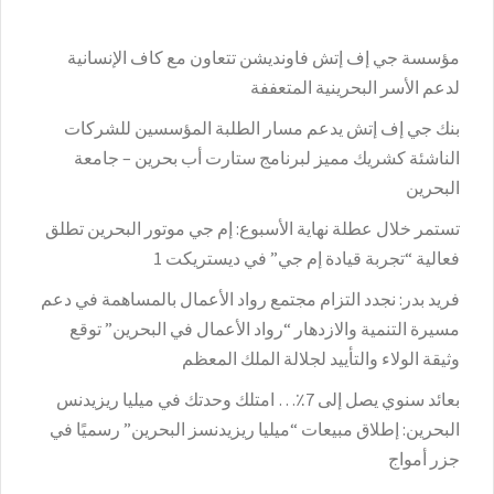
مؤسسة جي إف إتش فاونديشن تتعاون مع كاف الإنسانية
لدعم الأسر البحرينية المتعففة
بنك جي إف إتش يدعم مسار الطلبة المؤسسين للشركات
الناشئة كشريك مميز لبرنامج ستارت أب بحرين – جامعة
البحرين
تستمر خلال عطلة نهاية الأسبوع: إم جي موتور البحرين تطلق
فعالية “تجربة قيادة إم جي” في ديستريكت 1
فريد بدر: نجدد التزام مجتمع رواد الأعمال بالمساهمة في دعم
مسيرة التنمية والازدهار “رواد الأعمال في البحرين” توقع
وثيقة الولاء والتأييد لجلالة الملك المعظم
بعائد سنوي يصل إلى 7٪؜… امتلك وحدتك في ميليا ريزيدنس
البحرين: إطلاق مبيعات “ميليا ريزيدنسز البحرين” رسميًا في
جزر أمواج