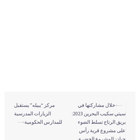
وتشمل المبادرات البيئية لميدال للكابلات التركيب المكثف
لمحطات الطاقة الشمسية الكهروضوئية في مرافق التصنيع
الخاصة بها، واعتماد مبدأ عدم وجود نفايات في مصانع السحب
والصب، واستخدام التوثيق غير الورقي، وإعادة تدوير المياه
المعالجة. علاوة على ذلك، قامت الشركة بدمج الجودة والسلامة
والاهتمامات البيئية بمهارة في تطوير الأعمال دون التضحية
باحتياجات الأجيال القادمة.
–النهاية–
⟵
خلال مشاركتها في
مركز “يبيله” يستقبل
سيتي سكيب البحرين 2023:
الزيارات المدرسية
بريق الرتاج تسلط الضوء
للمدارس الحكومية
⟶
على مشروع قرية رأس
حيان: المشروع الحضري