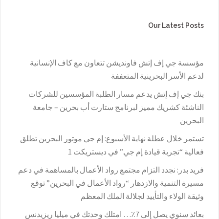
Our Latest Posts
مؤسسة جي إف إتش فاونديشن تتعاون مع كاف الإنسانية
لدعم الأسر البحرينية المتعففة
بنك جي إف إتش يدعم مسار الطلبة المؤسسين للشركات
الناشئة كشريك مميز لبرنامج ستارت أب بحرين – جامعة
البحرين
تستمر خلال عطلة نهاية الأسبوع: إم جي موتور البحرين تطلق
فعالية “تجربة قيادة إم جي” في ديستريكت 1
فريد بدر: نجدد التزام مجتمع رواد الأعمال بالمساهمة في دعم
مسيرة التنمية والازدهار “رواد الأعمال في البحرين” توقع
وثيقة الولاء والتأييد لجلالة الملك المعظم
بعائد سنوي يصل إلى 7٪؜… امتلك وحدتك في ميليا ريزيدنس