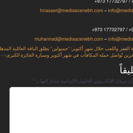
hnasser@mediascenebh.com
–
info@medi
muhannad@mediascenebh.com
–
info@medi
لقفز واللعب خلال شهر أكتوبر: “جمبولين” تطلق الباقة العائلية المذهل
بحرين تُواصل حملة المكافآت في شهر أكتوبر وسيارة الجائزة الكبرى
⟶
قاً
ن بريدك الإلكتروني.
الحقول الإلزامية مشار إليها بـ
*