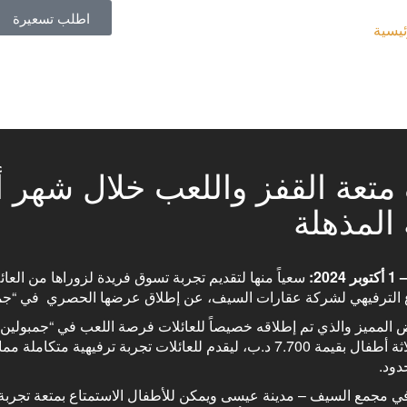
اطلب تسعيرة
ئيسية
عة القفز واللعب خلال شهر أكت
ة المذهلة
بر
2024
:
سعياً منها لتقديم تجربة تسوق فريدة لزوراها من العا
لترفيهي لشركة عقارات السيف، عن إطلاق عرضها الحصري في “جمبولين” والذي سوف يبدأ 
د.ب.، و باقة لثلاثة أطفال بقيمة 7.700 د.ب، ليقدم للعائلات ت
دود.
في مجمع السيف – مدينة عيسى ويمكن للأطفال الاستمتاع بمتعة تجربة ا