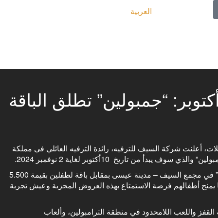
العربية
وبر: “جمبولين” تطلق الباقة
ئلات، أعلنت شركة السيف للترفيه، رائدة الترفيه العائلي في مملكة
من تاريخ 10أكتوبر لغاية 2 نوفمبر 2024.
ويمنح هذا العرض المميز والذي تم إطلاقه خصيصاً للعائلات فرصة اللعب في “جمبولين” في مجمع السيف – مدينة عيسى بمقابل باقة لطفلين بقيمة 5.500
جربة ترفيهية متكاملة مما يمنح أطفالهم فرصة الاستمتاع بهذه العروض المجزية وعيش تجربة
لقفز واللعب اللامحدود في منطقة الترامبولين، وألعاب