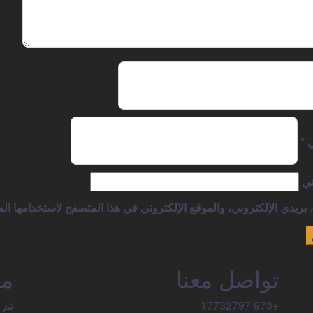
ي
*
ني
ريدي الإلكتروني، والموقع الإلكتروني في هذا المتصفح لاستخدامها الم
تواصل معنا
من
+973 17732797​
تم 