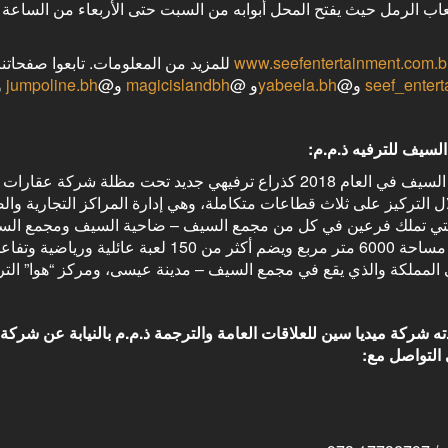
www.seefentertainment.com.
للمزيد من المعلومات. تابعوا صفحاتن
seef_enter
و@
yabeela.bh
و @
magicislandbh
و@
jumpoline.bh
و
لسيف للترفيه ذ.م.م:
تأسست شركة السيف في العام 2018 كذراع ترفيهي جديد تحت م
ل التركيز على ثلاث قطاعات متكاملة، وهي إدارة المراكز التجارية و
التي تملك فرعين في كل من مجمع السيف – ضاحية السيف ومجمع السيف
والذي يقع على مساحة 6000 متر مربع ويضم أك
ي المملكة والذي يقع في مجمع السيف – مدينة عيسى، ومركز “هوا” الترف
 شركة ميديا سين للعلاقات العامة والترجمة ذ.م.م بالنيابة عن شركة
التواصل مع: