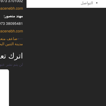
3701002 973+ / 17732797 973+
التواصل
ascenebh.com
مهند منصور:
38095481 973+ / 17732797 973+
ascenebh.com
⟵
ضاعف متعة ا
مدينة التنين ال
اترك تعلي
لن يتم نشر عنوا