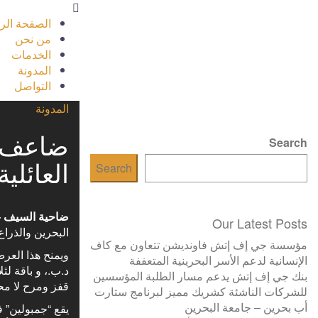
الصفحة الر
من نحن
الخدمات
المدونة
التواصل
المدونة
ضاعف مت
Search
العائلي
Search
ضاحية السيف – 1 أكتو
Our Latest Posts
البحرين والذراع ا
مؤسسة جي إف إتش فاونديشن تتعاون مع كاف
الإنسانية لدعم الأسر البحرينية المتعففة
بنك جي إف إتش يدعم مسار الطلبة المؤسسين
قفز ومرح لا مح
للشركات الناشئة كشريك مميز لبرنامج ستارت
أب بحرين – جامعة البحرين
يقع “جمبولين” 