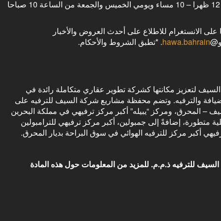
المغامرات، وألعاب الرمل حيث يفتح المحل أبوابه من السبت حتى الأربعاء من الساعة 12 ظهرا – 10 مساء ويومي الخميس والجمعة من الساعة 10 صباحا
ا على الانستغرام للاطلاع على أحدث العروض والأخبار
@
hawa.bahrain
. *تطبق الشروط والأحكام.
ظلة شركة عقارات السيف لتعزيز مكانتها كشركة تطوير عقاري متكاملة رائدة في
الضيافة والترفيه. وتضم محفظة مشاريع شركة السيف للترفيه على
 – المحرق، ومركز “يبيله” أكبر مركز ترفيهي في مملكة البحرين
ثر من 150 لعبة عائلية ورياضية وتفاعلية متطورة، إضافةً إلى جمبولين، أكبر مركز ترفيهي للترامبولين
يهي أكبر مركز للترفيه الهوائي في سوق البراحة بديار المحرق.
 السيف
للترفيه ذ.م.م.
للمزيد من المعلومات حول هذه المادة