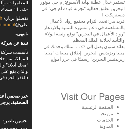
تستمر خلال عطلة نهاية الأسبوع: إم جي موتور
البحرين تطلق فعالية “تجربة قيادة إم جي” في
حتى 11 مساء.
ديستريكت 1
تفضلوا بزيارة
bh
فريد بدر: نجدد التزام مجتمع رواد الأعمال
على@
tainment
بالمساهمة في دعم مسيرة التنمية والازدهار
“رواد الأعمال في البحرين” توقع وثيقة الولاء
-انتهى-
والتأييد لجلالة الملك المعظم
نبذة عن شركة ا
بعائد سنوي يصل إلى 7٪؜… امتلك وحدتك في
ميليا ريزيدنس البحرين: إطلاق مبيعات “ميليا
المملكة من خلا
ريزيدنسز البحرين” رسميًا في جزر أمواج
“مجك آيلاند” و
(القفز الحر) ف
Visit Our Pages
خبر صحفي أعدته
الصحفية، يرجى 
الصفحة الرئيسية
من نحن
الخدمات
حسين ناصر
:
المدونة