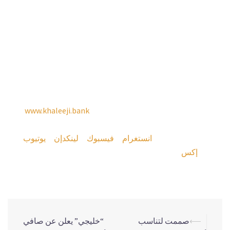
والابتكار، حيث ينسجم هذا مع إيمان البنك الراسخ بأن تكريم
الموظفين المتميزين يحفز الجميع على تحقيق المزيد من الإنجازات.
الجدير بالذكر أن خليجي بنك هو أحد البنوك الإسلامية المتميزة التي
تسعى لتحقيق تطلعات العملاء من خلال نموذج مصرفي إسلامي
يقدم مجموعة شاملة من الخدمات المصرفية عالية الجودة للأفراد
والشركات وفرصاً استثمارية متوافقة مع الشريعة الإسلامية الغراء.
تفضل بزيارة موقع خليجي بنك الالكتروني
www.khaleeji.bank
ومتابعة حسابات البنك على مواقع التواصل الاجتماعي للاطلاع على
آخر الأخبار والعروض:
انستغرام
، و
فيسبوك
، و
لينكدإن
، و
يوتيوب
،
ومنصة
إكس
.
–النهاية–
⟵
صممت لتناسب
“خليجي” يعلن عن صافي