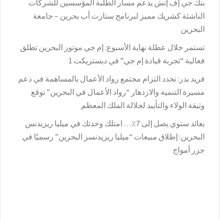
بنك جي إف إتش يدعم مسار الطلبة المؤسسين للشركات
الناشئة كشريك مميز لبرنامج ستارت أب بحرين – جامعة
البحرين
تستمر خلال عطلة نهاية الأسبوع: إم جي موتور البحرين تطلق
فعالية “تجربة قيادة إم جي” في ديستريكت 1
فريد بدر: نجدد التزام مجتمع رواد الأعمال بالمساهمة في دعم
مسيرة التنمية والازدهار “رواد الأعمال في البحرين” توقع
وثيقة الولاء والتأييد لجلالة الملك المعظم
بعائد سنوي يصل إلى 7٪؜… امتلك وحدتك في ميليا ريزيدنس
البحرين: إطلاق مبيعات “ميليا ريزيدنسز البحرين” رسميًا في
جزر أمواج