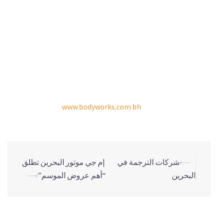
بتعديل وتصليح المركبات الخاصة والتجارية الثقيلة. وتقدم بودي
وركس خدمات ممتازة ومعاييرًا أعلى في مجال الإصلاح والتعديل.
وتتميز بودي وركس عن منافسيها من خلال تقديم الجودة العالية
والضمان على منتجاتها وخدماتها، بينما تضمن العمليات الآلية
بالكامل أفضل النتائج النهائية.
للمزيد من المعلومات، تفضلوا بزيارة مقر بودي وركس الكائن على
شارع المعسكر في منطقة الرفاع. للحصول على التسعيرات وحجز
المواعيد، تفضل بزيارة
www.bodyworks.com.bh
أو تواصل عبر
الاتصال الهاتفي أو واتساب على الرقم 97317705000+.
⟵
شركات الترجمة في
إم جي موتور البحرين تطلق
البحرين
“أهم عروض الموسم”
⟶