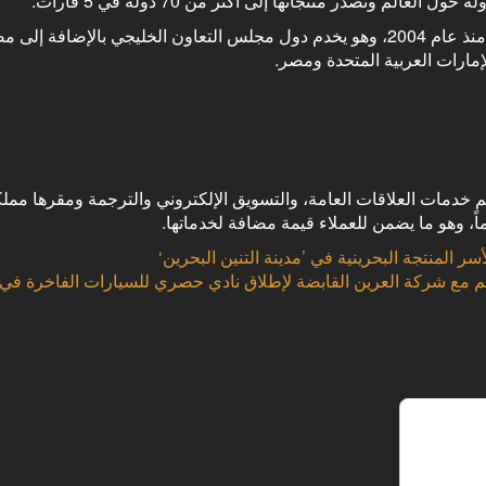
يقع المقر الرئيسي لشركة رينرز الشرق الأوسط في مملكة البحرين منذ عام 2004، وهو يخدم دول مجلس التعاون الخليجي بال
إمارات العربية المتحدة ومصر.
خدمات العلاقات العامة، والتسويق الإلكتروني والترجمة ومقرها مملك
ر المنتجة البحرينية في ’مدينة التنين البحرين‘