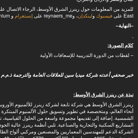
للمزيد من المعلومات حول رينرز الشرق الأوسط، الرجاء الاتصال على 17877266 973+ أو زيا
East على
فيسبوك
و
لينكدإن
، وreynaers_me على
إنستغرام
و Reynaers Aluminium على
–النهاية–
كلام الصورة:
– لقطات من الدورة التدريبية للإسعافات الأولية
خبر صحفي أعدته شركة ميديا سين للعلاقات العامة والترجمة ذ.م.م ب
نبذة عن رينرز الشرق الأوسط:
رينرز الشرق الأوسط هي شركة تابعة لشركة رينرز للألمنيوم الأورو
أنحاء العالم، ومتخصصة في تطوير وتسويق حلول الألمنيوم المبتكرة وا
الشمسية. إضافة إلى تقديمها مجموعة واسعة من الحلول القياسية، 
المشاريع السكنية والتجارية والصناعية. تلبي أنظمة رينرز عالية الجو
الشركة الدعم للمهندسين المعماريين والمصنعين ومركبي ألواح الط