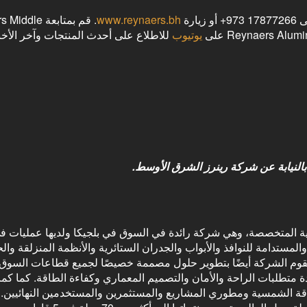
رة
www.reynaers.bh
. قم بمتابعة le
يوتيوب
للاطلاع على أحدث المنتجات وآخر الأخبا
النيابة عن شركة رينرز الشرق الأوسط.
بية المتخصصة، وهي شركة رائدة في السوق في بلجيكا ولديها عمليات ف
لمستدامة للنوافذ والأبواب والجدران الستائرية والأنظمة المنزلقة وال
تقوم الشركة أيضًا بتطوير حلول مصممة خصيصًا لجميع قطاعات السوق
دة متطلبات الراحة والأمان والتصميم المعماري وكفاءة الطاقة. كما كما
اقة الشمسية ومطوري المشاريع والمستثمرين والمستخدمين النهائيين