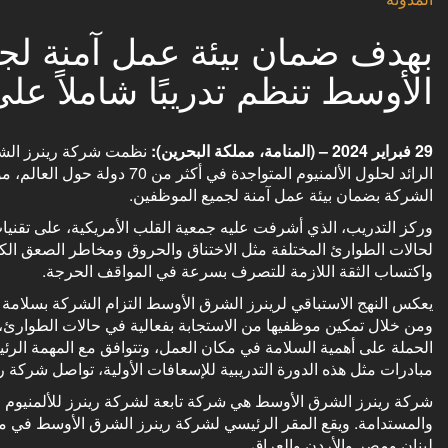
بهدف ضمان بيئة عمل آمنة لجم
الأوسط تنظم تدريبًا شاملاً على
29 فبراير 2024 – (المنامة، مملكة البحرين):
نظمت شركة رينرز الشرق
الرائد لحلول الألمنيوم المتوا
الشركة بضمان بيئة عمل آمنة لجميع الموظفين.
وركز التدريب، الذي أشرفت عليه جمعية القلب الأمريكية، على تقنيات 
لحالات الطوارئ المختلفة مثل الاختناق والحروق ومخاطر الصعق الكه
واكتساب الثقة اللازمة للتصرف بسرعة في المواقف الحرجة.
يعكس النهج الاستباقي لرينرز الشرق الأوسط التزام الشركة بسلامة 
ومن خلال تمكين موظفيها من الاستجابة بفعالية في حالات الطوارئ،
الحملة على أهمية السلامة في مكان العمل، وتتوافق مع المهمة الرئي
مبادرات مثل هذه الدورة التدريبية للإسعافات الأولية، تواصل شركة ري
شركة رينرز الشرق الأوسط هي شركة تابعة لشركة رينرز للألمنيوم ال
والمستدامة. ويقع المقر الرئيسي لشركة رينرز الشرق الأوسط في مم
لبنان ومصر والأردن والعراق.