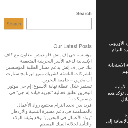
Search
Search
 الأوروبي
Our Latest Posts
بادرة التزام
مؤسسة جي إف إتش فاونديشن تتعاون مع كاف
الإنسانية لدعم الأسر البحرينية المتعففة
 الاستجابة
بنك جي إف إتش يدعم مسار الطلبة المؤسسين
هم
للشركات الناشئة كشريك مميز لبرنامج ستارت
أب بحرين – جامعة البحرين
تستمر خلال عطلة نهاية الأسبوع: إم جي موتور
أولية.
البحرين تطلق فعالية “تجربة قيادة إم جي” في
 تؤكد هذه
ديستريكت 1
لال
فريد بدر: نجدد التزام مجتمع رواد الأعمال
بالمساهمة في دعم مسيرة التنمية والازدهار
ة
“رواد الأعمال في البحرين” توقع وثيقة الولاء
لإضافة إلى
والتأييد لجلالة الملك المعظم