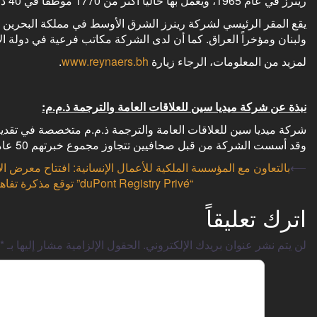
رينرز في عام 1965، ويعمل بها حاليًا أكثر من 1770 موظفًا في 40 دولة حول العالم وتصدر منتجاتها إلى أكثر من 70 دولة في 5 قارات.
ولبنان ومؤخراً العراق. كما أن لدى الشركة مكاتب فرعية في دولة ال
لمزيد من المعلومات، الرجاء زيارة
www.reynaers.bh
.
نبذة عن شركة ميديا سين للعلاقات العامة والترجمة ذ.م.م:
شركة ميديا سين للعلاقات العامة والترجمة ذ.م.م متخصصة في تقديم 
وقد أسست الشركة من قبل صحافيين تتجاوز مجموع خبرتهم 50 عاماً، وهو ما يضمن للعملاء قيمة مضافة لخدماتها.
Post
⟵
بالتعاون مع المؤسسة الملكية للأعمال الإنسانية: افتتاح معرض الأس
“duPont Registry Privé” توقع مذكرة تفاهم مع شركة العرين القابضة لإطلاق نادي حصري للسيارات الفاخرة في البحرين
navigation
اترك تعليقاً
لن يتم نشر عنوان بريدك الإلكتروني.
الحقول الإلزامية مشار إليها بـ
*