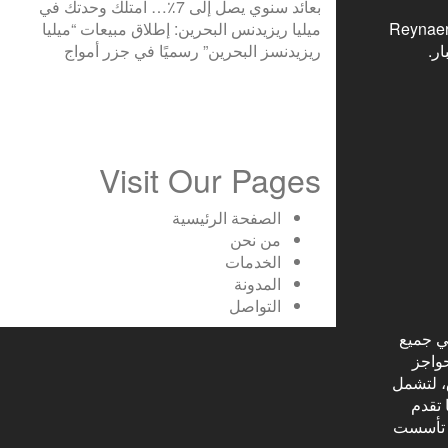
بعائد سنوي يصل إلى 7٪؜… امتلك وحدتك في
Reynaers Midd
ميليا ريزيدنس البحرين: إطلاق مبيعات “ميليا
ر.
ريزيدنسز البحرين” رسميًا في جزر أمواج
Visit Our Pages
الصفحة الرئيسية
من نحن
الخدمات
المدونة
التواصل
ي جميع
حواجز
، لتشمل
 تقدم
. تأسست