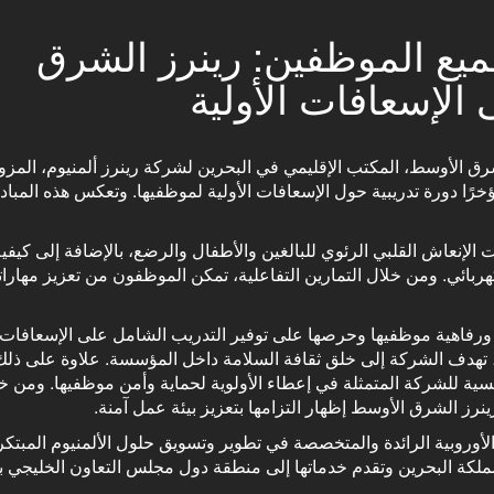
يع الموظفين: رينرز الشرق
 الإسعافات الأولية
 الأوسط، المكتب الإقليمي في البحرين لشركة رينرز ألمنيوم، المزود
جدة في أكثر من 70 دولة حول العالم، مؤخرًا دورة تدريبية حول الإسعافات الأولية لموظفيها. وتعكس هذه الم
الإنعاش القلبي الرئوي للبالغين والأطفال والرضع، بالإضافة إلى كيفية
ربائي. ومن خلال التمارين التفاعلية، تمكن الموظفون من تعزيز مهارات
ورفاهية موظفيها وحرصها على توفير التدريب الشامل على الإسعافات ال
 تهدف الشركة إلى خلق ثقافة السلامة داخل المؤسسة. علاوة على ذلك،
سية للشركة المتمثلة في إعطاء الأولوية لحماية وأمن موظفيها. ومن خ
نرز الشرق الأوسط إظهار التزامها بتعزيز بيئة عمل آمنة.
أوروبية الرائدة والمتخصصة في تطوير وتسويق حلول الألمنيوم المبتكر
لكة البحرين وتقدم خدماتها إلى منطقة دول مجلس التعاون الخليجي با