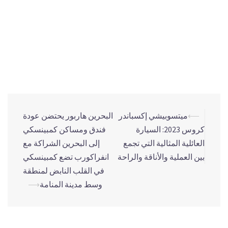
تخطط أبتار لتوسيع أعمالها في المنطقة من خلال استثمار حوالي
10 مليون دولار لبناء منطقة صب جديدة ونقل العديد من خطوط
الإنتاج إلى شركة الخليج للأغطية في مملكة البحرين، لاغتنام المزيد
من الفرص والنمو في أسواق مختلفة مثل: الصلصات والتوابل،
والزيوت الصالحة للأكل، الرعاية المنزلية والعناية الشخصية
والأسواق الأخرى التي تلبي أبتار احتياجاتها عالميًا.
⟵
ميتسوبيشي إكسباندر
البحرين هاربور يحتضن عودة
كروس 2023: السيارة
فندق ومساكن كمبينسكي
العائلية المثالية التي تجمع
إلى البحرين الشراكة مع
بين العملية والأناقة والراحة
انفراكورب تضع كمبينسكي
في القلب النابض لمنطقة
وسط مدينة المنامة
⟶