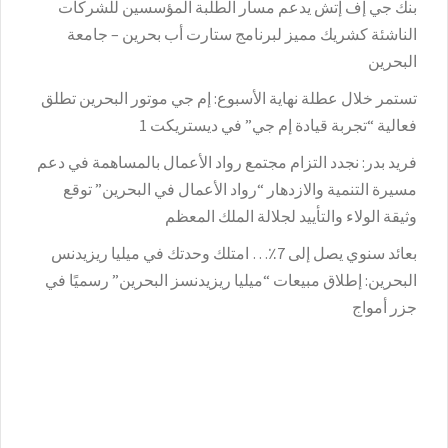
بنك جي إف إتش يدعم مسار الطلبة المؤسسين للشركات
الناشئة كشريك مميز لبرنامج ستارت أب بحرين – جامعة
البحرين
تستمر خلال عطلة نهاية الأسبوع: إم جي موتور البحرين تطلق
فعالية “تجربة قيادة إم جي” في ديستريكت 1
فريد بدر: نجدد التزام مجتمع رواد الأعمال بالمساهمة في دعم
مسيرة التنمية والازدهار “رواد الأعمال في البحرين” توقع
وثيقة الولاء والتأييد لجلالة الملك المعظم
بعائد سنوي يصل إلى 7٪؜… امتلك وحدتك في ميليا ريزيدنس
البحرين: إطلاق مبيعات “ميليا ريزيدنسز البحرين” رسميًا في
جزر أمواج