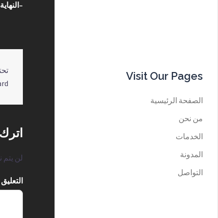
–النهاية
t
Visit Our Pages
ard
n
الصفحة الرئيسية
من نحن
اترك ت
الخدمات
المدونة
لن يتم ن
التواصل
التعليق