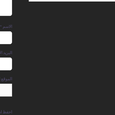
الاسم
*
البريد ا
الموقع ا
احفظ اس