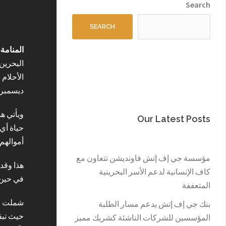
Search
SEARCH
المنامة،
ديسمبر 
ويأتي ه
Our Latest Posts
حياة أي
أموالهم
مؤسسة جي إف إتش فاونديشن تتعاون مع
كاف الإنسانية لدعم الأسر البحرينية
في حين س
المتعففة
بنك جي إف إتش يدعم مسار الطلبة
حيث تبقى
المؤسسين للشركات الناشئة كشريك مميز