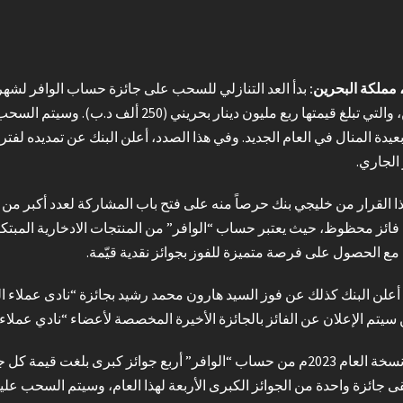
 مملكة البحرين:
بدأ العد التنازلي للسحب على جائزة حساب الوافر لشهر 
الجاري.
ذا القرار من خليجي بنك حرصاً منه على فتح باب المشاركة لعدد أكبر من
 فائز محظوظ، حيث يعتبر حساب “الوافر” من المنتجات الادخارية المبتك
 مع الحصول على فرصة متميزة للفوز بجوائز نقدية قيّمة.
يتم الإعلان عن الفائز بالجائزة الأخيرة المخصصة لأعضاء “نادي عملاء ا
شملت نسخة العام 2023م من حساب “الوافر” أربع جوائز كبرى بلغت ق
 جائزة واحدة من الجوائز الكبرى الأربعة لهذا العام، وسيتم السحب عليها