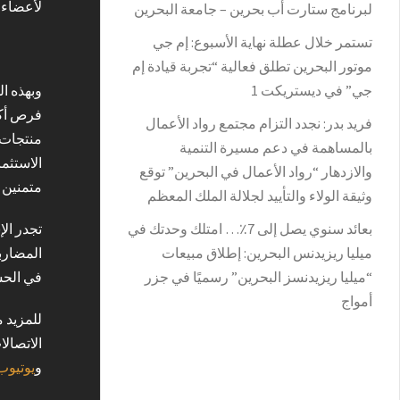
لأعضاء “نادي ع
لبرنامج ستارت أب بحرين – جامعة البحرين
تستمر خلال عطلة نهاية الأسبوع: إم جي
موتور البحرين تطلق فعالية “تجربة قيادة إم
جي” في ديستريكت 1
وبهذه ال
فرص أكبر
فريد بدر: نجدد التزام مجتمع رواد الأعمال
منتجات 
بالمساهمة في دعم مسيرة التنمية
الاستثما
والازدهار “رواد الأعمال في البحرين” توقع
متمنين ح
وثيقة الولاء والتأييد لجلالة الملك المعظم
بعائد سنوي يصل إلى 7٪؜… امتلك وحدتك في
تجدر ال
ميليا ريزيدنس البحرين: إطلاق مبيعات
“ميليا ريزيدنسز البحرين” رسميًا في جزر
في الح
أمواج
للمزيد 
الاتصالات على 17540054. لمتابعة آخر الأخبار والعروض، ي
و
يوتيوب