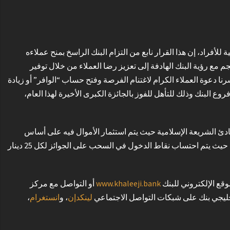
لأفراد، إن هذا القرار نابع من التزام البنك الراسخ بمنح عملاءه
جم مع رؤية البنك الهادفة إلى تعزيز رضا العملاء من خلال توفير
عوة العملاء الكرام لاغتنام الفرصة وفتح حساب “الوافر” أو زيادة
ع البنك وذلك للتأهل للفوز بالجائزة الكبرى الأخيرة لهذا العام،
دئ الشريعة الإسلامية حيث يتم استثمار الأموال فيه على أساس
المضاربة المطلقة، ويمكن فتح الحساب بمبلغ وقدره 500 دينار بحريني كحد أدنى، حيث يتم احتساب نقاط الدخول في السحب على الجوائز لكل 25 دينار
ع الإلكتروني للبنك
www.khaleeji.bank
أو التواصل مع مركز
لينكدإن
، و
انستغرام
،