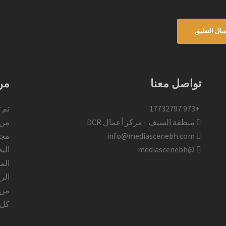
تواصل معنا
من
+973 17732797​
تم 
منطقة السيف - مركز أعمال DCR
من 
info@mediascenebh.com
@mediascenebh
الب
المب
الر
من 
كل 