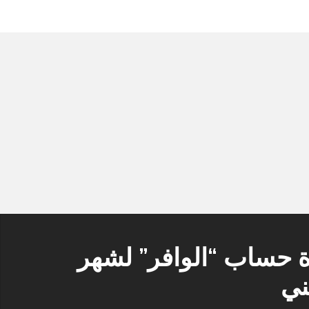
زة حساب “الوافر” لشهر
ني