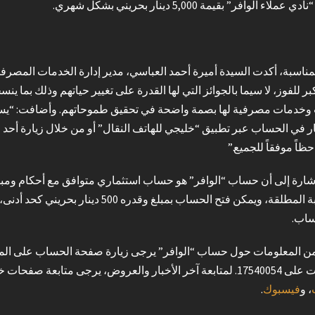
ملاء الوافر” بقيمة 5,000 دينار بحريني بشكل شهري.
مناسبة، أكدت السيدة أميرة أحمد العباسي، مدير إدارة الخدمات المصرفية ل
 للفوز، لا سيما بالجوائز التي لها القدرة على تغيير حياتهم وذلك بما ينس
وخدمات مصرفية لها بصمة واضحة في تحقيق طموحاتهم. وأضافت: “يسرنا د
ر في الحساب عبر تطبيق “خليجي للهاتف النقال” أو من خلال زيارة أحد فرو
ظاً موفقاً للجميع.”
إشارة إلى أن حساب “الوافر” هو حساب استثماري متوافق مع أحكام ومبا
ساب.
من المعلومات حول حساب “الوافر” يرجى زيارة صفحة الحساب على الموق
رجى متابعة صفحات خليجي بنك على شبكات التواصل الاجتماعي
، و
فيسبوك
.