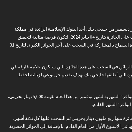
ديسمبر من خليجي بنك، أحد البنوك الإسلامية الرائدة في مملكة
البحرين، والتي تبلغ قيمتها ربع مليون دينار بحريني (250 ألف د.ب). وسيتم السحب على الجائزة بتاريخ 04 يناير 2024، لتكون فرصة مثالية لتحقيق
الأحلام بعيدة المنال في العام الجديد. وفي هذا الصدد، أعلن البنك عن تمديده لفترة السماح بالمشاركة في السحب على آخر الجوائز الكبرى لتاريخ 31
 الزبائن في السحب على هذه الجائزة التي ستكون علامة فارقة في
رة التي أطلقها خليجي بنك بهدف تقديم حل نوعي لزبائنه لحفظ
هذا وقد أعلن البنك كذلك عن فوز السيد هارون محمد رشيد بجائزة “نادى عملاء الوافر” الشهرية لشهر نوفمبر من هذا العام بقيمة 5,000 دينار بحريني،
لوافر” الشهر القادم.
يمة كل جائزة منها ربع مليون دينار بحريني تم السحب عليها كل ثلاثة أشهر،
 في الأسبوع الأول من العام القادم، بالإضافة إلى الجوائز الحصرية