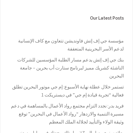
Our Latest Posts
مؤسسة جي إف إتش فاونديشن تتعاون مع كاف الإنسانية
لدعم الأسر البحرينية المتعففة
بنك جي إف إتش يدعم مسار الطلبة المؤسسين للشركات
الناشئة كشريك مميز لبرنامج ستارت أب بحرين – جامعة
البحرين
تستمر خلال عطلة نهاية الأسبوع: إم جي موتور البحرين تطلق
فعالية “تجربة قيادة إم جي” في ديستريكت 1
فريد بدر: نجدد التزام مجتمع رواد الأعمال بالمساهمة في دعم
مسيرة التنمية والازدهار “رواد الأعمال في البحرين” توقع
وثيقة الولاء والتأييد لجلالة الملك المعظم
بعائد سنوي يصل إلى 7٪؜… امتلك وحدتك في ميليا ريزيدنس