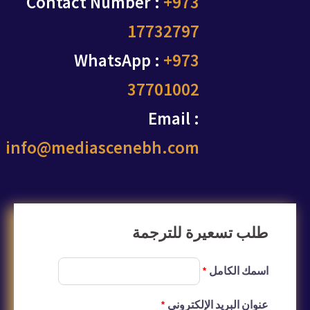
Contact Number :
+973
17732797
WhatsApp :
+973
37701002
Email :
info@mediascenebh.com
طلب تسعيرة للترجمة
اسمك الكامل
*
عنوان البريد الإلكتروني
*